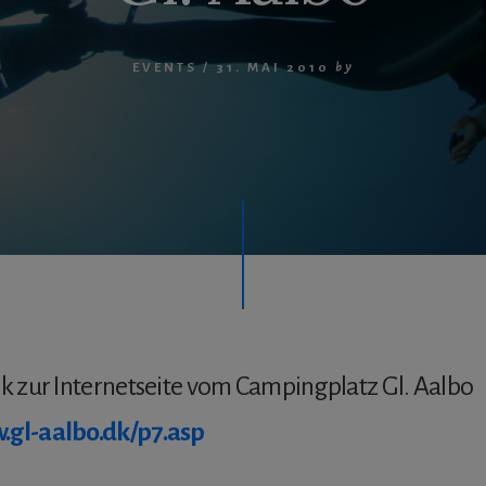
EVENTS
/
31. MAI 2010
by
nk zur Internetseite vom Campingplatz Gl. Aalbo
.gl-aalbo.dk/p7.asp