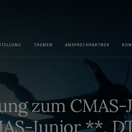
STELLUNG
THEMEN
ANSPRECHPARTNER
KON
dung zum CMAS-Ju
AS-Junior **, D