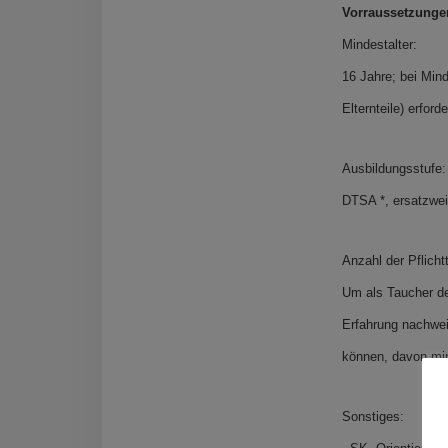
Vorraussetzunge
Mindestalter:
16 Jahre; bei Mind
Elternteile) erforde
Ausbildungsstufe:
DTSA *, ersatzwei
Anzahl der Pflich
Um als Taucher de
Erfahrung nachwe
können, davon min
Sonstiges: