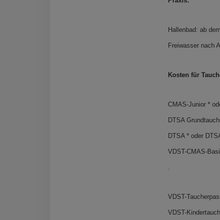
Praxis:
Hallenbad: ab dem
Freiwasser nach 
Kosten für Tauch
CMAS-Junior * od
DTSA Grundtauch
DTSA * oder DTSA
VDST-CMAS-Basic 
. ohne 
VDST-Taucherpass 
VDST-Kindertauch