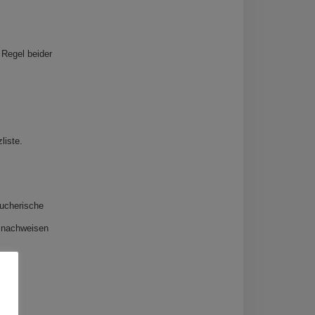
 Regel beider
liste.
aucherische
 nachweisen