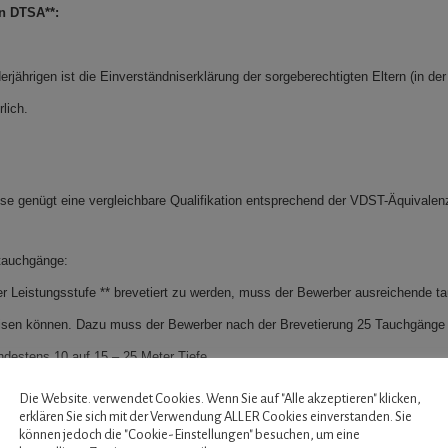
n DTSA**:
erjährigen ist die Einverständniserklärung der sorgeberechtigten Eltern (in der
rlich.
se genügt eine vergleichbare Qualifikation entsprechend der VDST-Äquivalenz
ttauchgänge:
r Leistungsstufe ** brevetiert zu werden, muss der Bewerber ausreichende t
isen können. Dazu muss der Bewerber nach der Brevetierung 25 Tauchgänge
destens 10 auf 15 – 25 Meter Tiefe.
Die Website. verwendet Cookies. Wenn Sie auf "Alle akzeptieren" klicken,
erklären Sie sich mit der Verwendung ALLER Cookies einverstanden. Sie
können jedoch die "Cookie-Einstellungen" besuchen, um eine