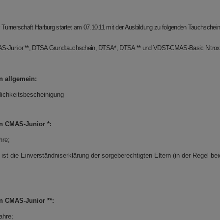
 Turnerschaft Harburg startet am 07.10.11 mit der Ausbildung zu folgenden Tauchschei
S-Junior **, DTSA Grundtauchschein, DTSA
*, DTSA ** und
VDST-CMAS-Basic Nitrox 
n allgemein:
lichkeitsbescheinigung
n CMAS-Junior *:
hre
;
 ist die Einverständniserklärung der sorgeberechtigten
Eltern (in der Regel beid
n CMAS-Junior **:
ahre;