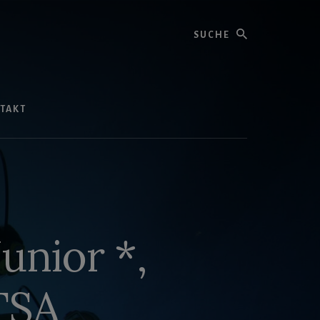
Suche
TAKT
nior *,
TSA