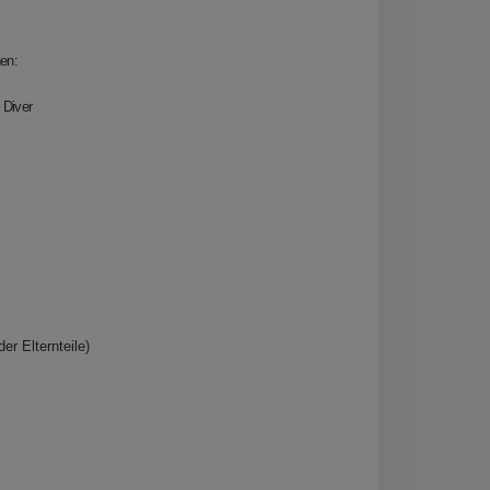
nen:
Diver
er Elternteile)