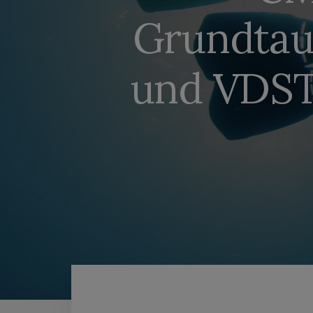
Grundtau
und VDST