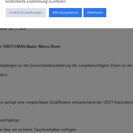
g beim Tauchen“
kontrollierte Zustimmung zu erteilen.
ung“
Cookie Einstellungen
Alle akzeptieren
Ablehnen
gie“ und „Süßwasserbiologie“ werden empfohlen
älter als 1 Jahr
en VDST-CMAS-Basic
Nitrox Diver:
erjährigen ist die Einverständniserklärung der sorgeberechtigten Eltern (in der
rlich
e genügt eine vergleichbare Qualifikation entsprechend der VDST-Äquivalenzl
ttauchgänge:
te über ein sicheres Tauchverhalten verfügen.