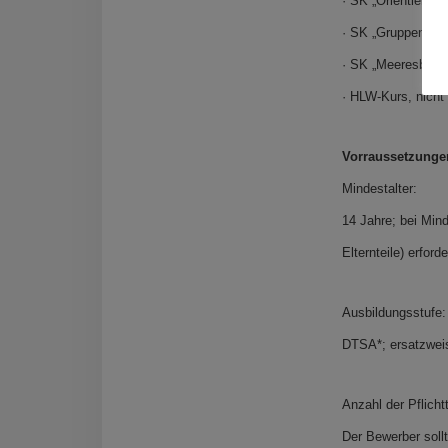
· SK „Orientierun
· SK „Gruppenführ
· SK „Meeresbiolo
· HLW-Kurs, nicht 
Vorraussetzung
Mindestalter:
14 Jahre; bei Mind
Elternteile) erforde
Ausbildungsstufe:
DTSA*; ersatzweis
Anzahl der Pflich
Der Bewerber soll