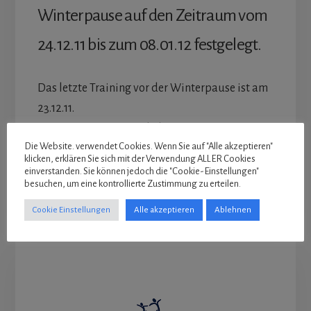
Winterpause auf den Zeitraum vom
24.12.11 bis zum 08.01.12 festgelegt.
Das letzte Training vor der Winterpause ist am
23.12.11.
Das erste Training nach der Winterpause ist am
Die Website. verwendet Cookies. Wenn Sie auf "Alle akzeptieren"
10.01.12.
klicken, erklären Sie sich mit der Verwendung ALLER Cookies
einverstanden. Sie können jedoch die "Cookie-Einstellungen"
besuchen, um eine kontrollierte Zustimmung zu erteilen.
Cookie Einstellungen
Alle akzeptieren
Ablehnen