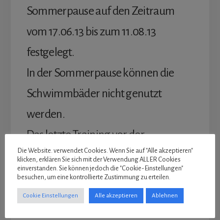
Sommerpause auf den Zeitraum
vom 17.06.13 bis zum 11.08.13
festgelegt.
In der Sommerpause können die
Schwimmbäder nicht genutzt
werden.
Das letzte Training vor der
Die Website. verwendet Cookies. Wenn Sie auf "Alle akzeptieren"
Sommerpause ist am 11.06.13.
klicken, erklären Sie sich mit der Verwendung ALLER Cookies
einverstanden. Sie können jedoch die "Cookie-Einstellungen"
Das erste Training nach der
besuchen, um eine kontrollierte Zustimmung zu erteilen.
Sommerpause ist am 13.08.13.
Cookie Einstellungen
Alle akzeptieren
Ablehnen