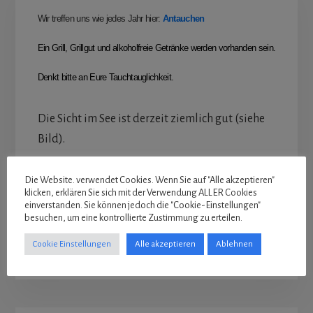
Wir treffen uns wie jedes Jahr hier:
Antauchen
Ein Grill, Grillgut und alkoholfreie Getränke werden vorhanden sein.
Denkt bitte an Eure Tauchtauglichkeit.
Die Sicht im See ist derzeit ziemlich gut (siehe
Bild).
Die Website. verwendet Cookies. Wenn Sie auf "Alle akzeptieren"
klicken, erklären Sie sich mit der Verwendung ALLER Cookies
einverstanden. Sie können jedoch die "Cookie-Einstellungen"
besuchen, um eine kontrollierte Zustimmung zu erteilen.
Cookie Einstellungen
Alle akzeptieren
Ablehnen