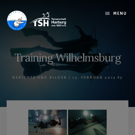
Skip
to
MENU
content
Training Wilhelmsburg
BERICHTE UND BILDER
/
13. FEBRUAR 2015
by