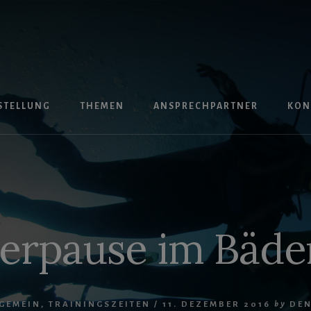
STELLUNG
THEMEN
ANSPRECHPARTNER
KON
erpause im Bäde
GEMEIN
,
TRAININGSZEITEN
/
11. DEZEMBER 2016
by
DEN