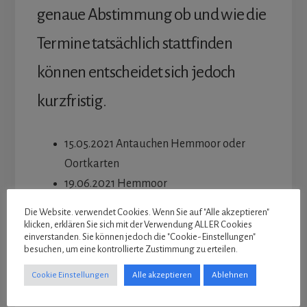
genaue Abstimmung ob und wie die
Termine tatsächlich stattfinden
können entscheidet sich jedoch
kurzfristig.
15.05.2021 Antauchen Hemmoor oder
Oortkarten
19.06.2021 Hemmoor
August Gammel Albo (ein Wochenende,
Die Website. verwendet Cookies. Wenn Sie auf "Alle akzeptieren"
steht noch nicht fest)
klicken, erklären Sie sich mit der Verwendung ALLER Cookies
einverstanden. Sie können jedoch die "Cookie-Einstellungen"
18.09.2021 Hemmoor
besuchen, um eine kontrollierte Zustimmung zu erteilen.
13.11.2021 Taucherkegeln
Cookie Einstellungen
Alle akzeptieren
Ablehnen
16.01.2021 Neujahrsempfang