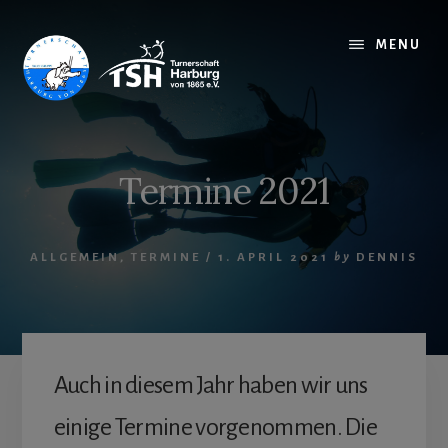
Skip
to
MENU
content
Termine 2021
ALLGEMEIN
,
TERMINE
/
1. APRIL 2021
by
DENNIS
Auch in diesem Jahr haben wir uns
einige Termine vorgenommen. Die