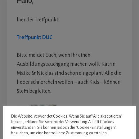
Hallo,
hier der Treffpunkt:
Treffpunkt DUC
Bitte meldet Euch, wenn Ihr einen
Ausbildungstauchgang machen wollt. Katrin,
Maike & Nicklas sind schon eingeplant. Alle die
lieber schnorcheln wollen – auch Kids – können
Steffi begleiten.
Die Website. verwendet Cookies. Wenn Sie auf "Alle akzeptieren"
klicken, erklären Sie sich mit der Verwendung ALLER Cookies
einverstanden. Sie können jedoch die "Cookie-Einstellungen"
besuchen, um eine kontrollierte Zustimmung zu erteilen.