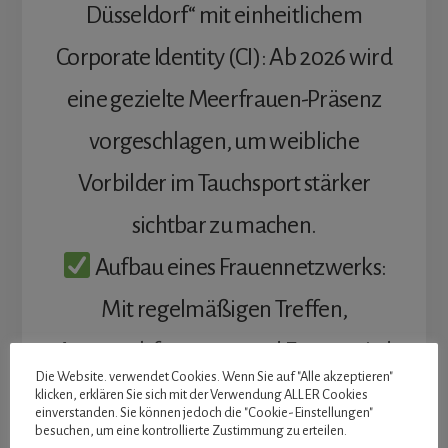
Düsseldorf“ mit einheitlichem
Corporate Identity (CI): Ab 2026 wird
eine gezielte Meerfrauen-Präsenz
vorgeschlagen, um weibliche
Vorbilder im Tauchsport stärker
sichtbar zu machen.
Aufbau eines Frauennetzwerks:
Mit regelmäßigen Treffen,
Austauschformaten und Events wird
Die Website. verwendet Cookies. Wenn Sie auf "Alle akzeptieren"
eine Plattform für Taucherinnen
klicken, erklären Sie sich mit der Verwendung ALLER Cookies
einverstanden. Sie können jedoch die "Cookie-Einstellungen"
geschaffen, um Erfahrungen und
besuchen, um eine kontrollierte Zustimmung zu erteilen.