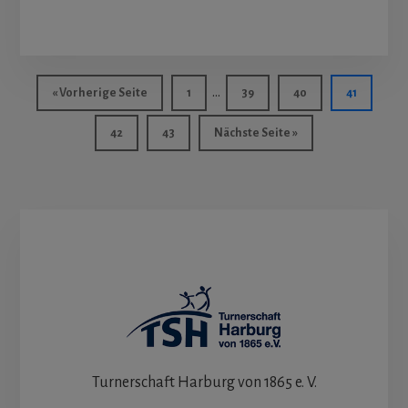
Weggelassene
…
aufrufen
Seite
Seite
Seite
Seite
« Vorherige Seite
1
39
40
41
Zwischenseiten
Seite
Seite
aufrufen
42
43
Nächste Seite
»
Turnerschaft Harburg von 1865 e. V.