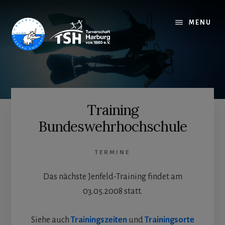
Zum
Inhalt
MENU
springen
Training
Bundeswehrhochschule
TERMINE
Das nächste Jenfeld-Training findet am
03.05.2008 statt.
Siehe auch
Trainingszeiten
und
Trainingsorte